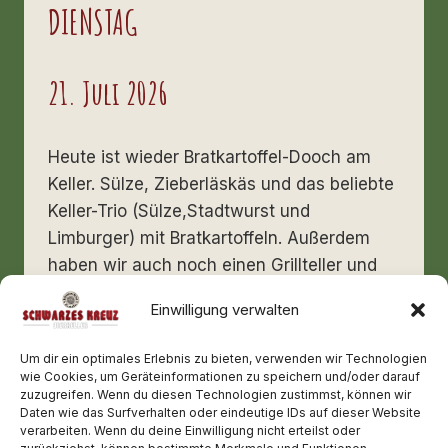
DIENSTAG
21. Juli 2026
Heute ist wieder Bratkartoffel-Dooch am
Keller. Sülze, Zieberläskäs und das beliebte
Keller-Trio (Sülze,Stadtwurst und
Limburger) mit Bratkartoffeln. Außerdem
haben wir auch noch einen Grillteller und
Salat mit Hähnchenfilet für euch.Wir sind
Einwilligung verwalten
ab 17:00 für euch bereit
DIENSTAG
Um dir ein optimales Erlebnis zu bieten, verwenden wir Technologien
WEITERLESEN
wie Cookies, um Geräteinformationen zu speichern und/oder darauf
zuzugreifen. Wenn du diesen Technologien zustimmst, können wir
Daten wie das Surfverhalten oder eindeutige IDs auf dieser Website
verarbeiten. Wenn du deine Einwilligung nicht erteilst oder