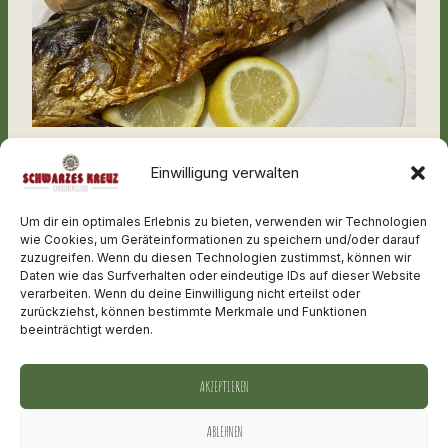
Freitag gibt’s bei uns die vielgelobten gegrillten
Einwilligung verwalten
Makrelen. Außen rösch und innen saftig
. Ab
Um dir ein optimales Erlebnis zu bieten, verwenden wir Technologien
17:30 für euch frisch zubereitet.
wie Cookies, um Geräteinformationen zu speichern und/oder darauf
zuzugreifen. Wenn du diesen Technologien zustimmst, können wir
Daten wie das Surfverhalten oder eindeutige IDs auf dieser Website
verarbeiten. Wenn du deine Einwilligung nicht erteilst oder
zurückziehst, können bestimmte Merkmale und Funktionen
beeinträchtigt werden.
AKZEPTIEREN
ABLEHNEN
IMPRESSUM
DATENSCHUTZ